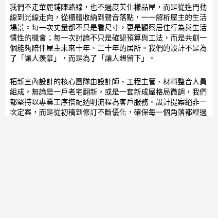
我們不走華麗鋪陳路線，也不過度美化樣品屋，而是從進門動
線到光線走向，從櫃體收納到聲音落點，一一解析屋主的生活
場景。每一次丈量都不只是看尺寸，更是觀察居住行為與生活
慣性的機會；每一次討論不只是確認預算與工法，而是共創一
個能夠陪伴屋主未來十年、二十年的居所。我們的設計不是為
了「讓人羨慕」，而是為了「讓人想留下」。
拓新室內設計的核心團隊由設計師、工程主管、材料整合人員
組成，無論是一戶老宅翻新，或是一套新成屋格局微調，我們
都堅持以專業工序搭配透明流程為客戶服務。設計提案絕非一
次定案，而是從初稿到修訂不斷優化，確保每一個角落都經過
深思熟慮。在施作階段，每一週我們主動提供現場照片、施工
進度表與下一階段預計目標，並依照客戶需求進行彈性微調。
這樣的做法並非行銷噱頭，而是我們長期實踐、屋主回饋最積
極的溝通模式。
風格上我們不自限於單一方向。你可以在我們的作品中看到日
式無印的靜謐簡約、美式輕奢的沈穩對比、北歐暖木的清新溫
潤，甚至也有屬於小宅的輕工業風或復古混搭風。每一案都反
映屋主的審美傾向與生活需求，我們所扮演的角色，是將這些
條件轉化為具有美感與機能兼備的設計成果。