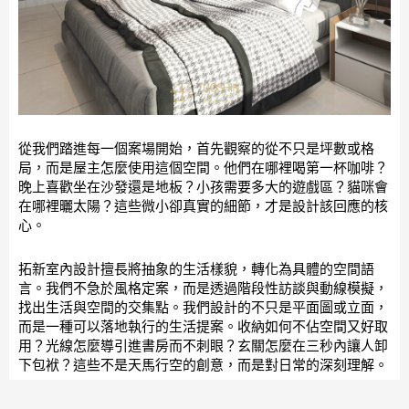
從我們踏進每一個案場開始，首先觀察的從不只是坪數或格
局，而是屋主怎麼使用這個空間。他們在哪裡喝第一杯咖啡？
晚上喜歡坐在沙發還是地板？小孩需要多大的遊戲區？貓咪會
在哪裡曬太陽？這些微小卻真實的細節，才是設計該回應的核
心。
拓新室內設計擅長將抽象的生活樣貌，轉化為具體的空間語
言。我們不急於風格定案，而是透過階段性訪談與動線模擬，
找出生活與空間的交集點。我們設計的不只是平面圖或立面，
而是一種可以落地執行的生活提案。收納如何不佔空間又好取
用？光線怎麼導引進書房而不刺眼？玄關怎麼在三秒內讓人卸
下包袱？這些不是天馬行空的創意，而是對日常的深刻理解。
我們的設計服務涵蓋新成屋規劃、中古屋翻新、商業空間整